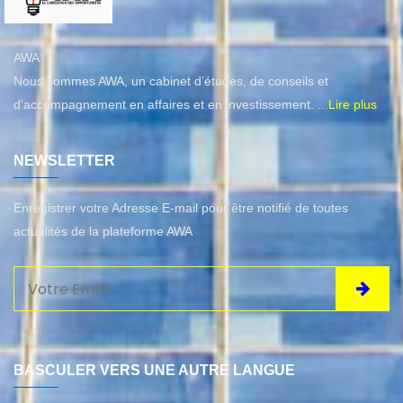
AWA
Nous sommes AWA, un cabinet d’études, de conseils et
d'accompagnement en affaires et en investissement.
...Lire plus
NEWSLETTER
Enregistrer votre Adresse E-mail pour être notifié de toutes
actualités de la plateforme AWA
BASCULER VERS UNE AUTRE LANGUE