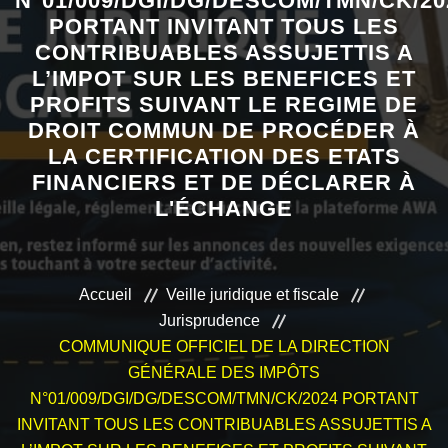
N°01/009/DGI/DG/DESCOM/TMN/CK/20
PORTANT INVITANT TOUS LES
VEILLE JURIDIQUE ET FISCALE
CONTRIBUABLES ASSUJETTIS A
L’IMPOT SUR LES BENEFICES ET
LES ANALYSES
PROFITS SUIVANT LE REGIME DE
DROIT COMMUN DE PROCÉDER À
LA CERTIFICATION DES ETATS
FINANCIERS ET DE DÉCLARER À
L'ÉCHANGE
Accueil
Veille juridique et fiscale
Jurisprudence
COMMUNIQUE OFFICIEL DE LA DIRECTION
GÉNÉRALE DES IMPÔTS
N°01/009/DGI/DG/DESCOM/TMN/CK/2024 PORTANT
INVITANT TOUS LES CONTRIBUABLES ASSUJETTIS A