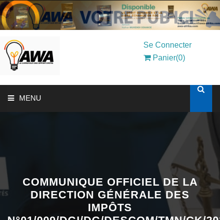
Se Connecter
Panier(0)
MENU
ACCUEIL
SOLUTIONS AUX ENTREPRISES
MON COMPTE
COMMUNIQUE OFFICIEL DE LA
DIRECTION GÉNÉRALE DES
IMPÔTS
AWASHOP