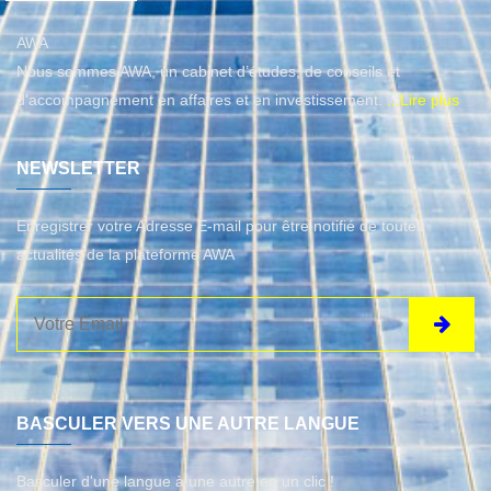
AWA
Nous sommes AWA, un cabinet d’études, de conseils et
d'accompagnement en affaires et en investissement.
...Lire plus
NEWSLETTER
Enregistrer votre Adresse E-mail pour être notifié de toutes
actualités de la plateforme AWA
BASCULER VERS UNE AUTRE LANGUE
Basculer d'une langue à une autre en un clic !