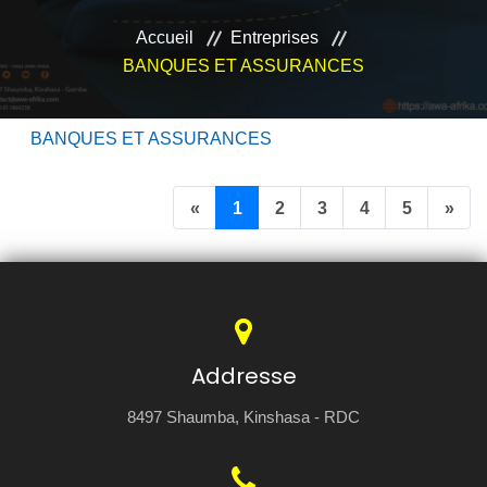
VEILLE JURIDIQUE ET FISCALE
Accueil
Entreprises
BANQUES ET ASSURANCES
LES ANALYSES
BANQUES ET ASSURANCES
Previous
Nex
«
1
2
3
4
5
»
Addresse
8497 Shaumba, Kinshasa - RDC