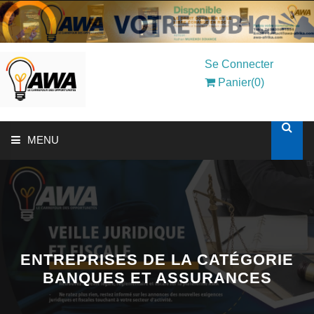
Se Connecter
Panier(0)
MENU
ACCUEIL
SOLUTIONS AUX ENTREPRISES
MON COMPTE
ENTREPRISES DE LA CATÉGORIE
BANQUES ET ASSURANCES
AWASHOP