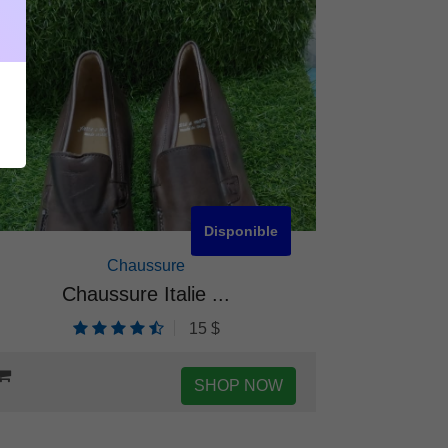
Disponible
Chaussure
Chaussure Italie ...
C
15 $
SHOP NOW