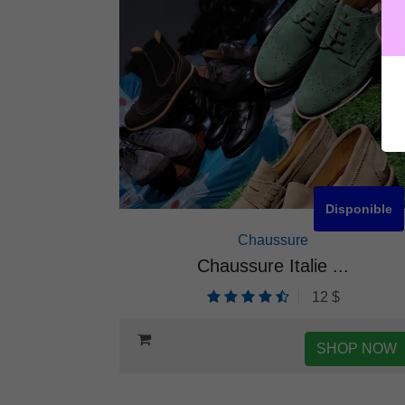
isponible
Disponible
Chaussure
ent...
Chaussure Italie ...
$
12 $
HOP NOW
SHOP NOW