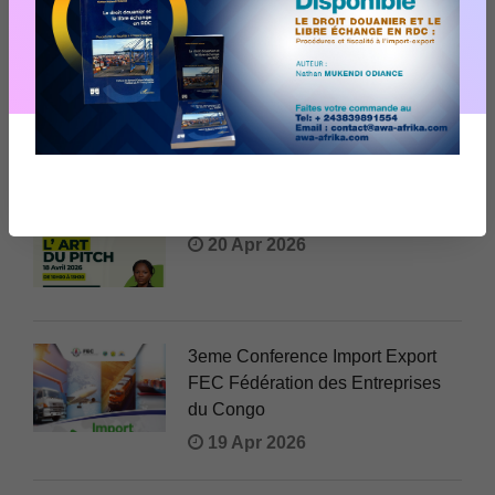
AUTRES FORMATIONS
Webinaire Reporte Nouvelle
Date jeudi 30 Avril 2026 à 09h00
20 Apr 2026
Formation L Art du Pitch
20 Apr 2026
3eme Conference Import Export
FEC Fédération des Entreprises
du Congo
19 Apr 2026