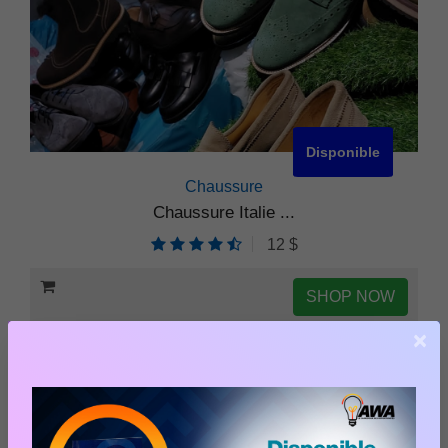
Disponible
Chaussure
Chaussure Italie ...
12 $
SHOP NOW
×