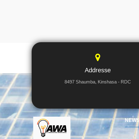
Addresse
8497 Shaumba, Kinshasa - RDC
NEWS