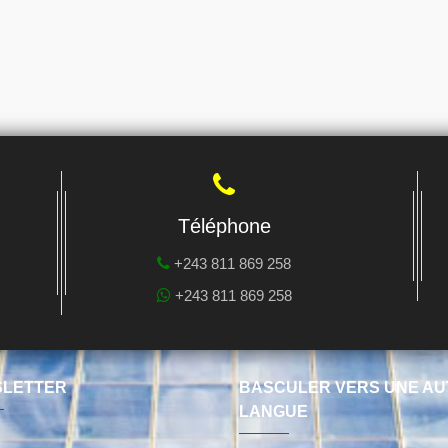
Téléphone
+243 811 869 258
+243 811 869 258
LETTER
BASCULER VERS UNE AU
LANGUE