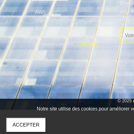
Enregi
pour ê
AWA
de la 
Nous sommes AWA, un cabinet
d’études, de conseils et
d'accompagnement en affaires et
en investissement.
...Lire plus
© 2025
Notre site utilise des cookies pour améliorer v
ACCEPTER