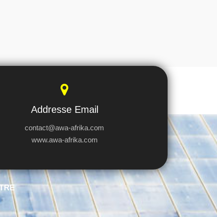
Addresse Email
contact@awa-afrika.com
www.awa-afrika.com
TRE