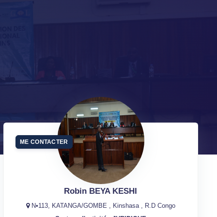
ME CONTACTER
Robin BEYA KESHI
N•113, KATANGA/GOMBE , Kinshasa , R.D Congo