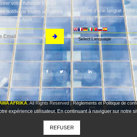
strer votre Adresse E-mail
Basculer d'une langue à une 
tre notifié de toutes actualités
en un clic !
plateforme AWA
AWA AFRIKA
. All Rights Reserved |
Règlements et Politique de confid
otre expérience utilisateur. En continuant à naviguer sur notre si
REFUSER