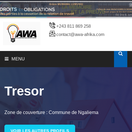
+243 811 869 258
contact@awa-afrika.com
MENU
A PROPOS
Tresor
CATALOGUES
PHOTOTHEQUE
Zone de couverture : Commune de Ngaliema
VOIR LES AUTRES PROFILS