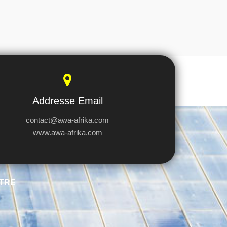
Addresse Email
contact@awa-afrika.com
www.awa-afrika.com
TRE