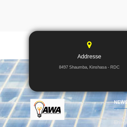
Addresse
8497 Shaumba, Kinshasa - RDC
NEWS
Enregi