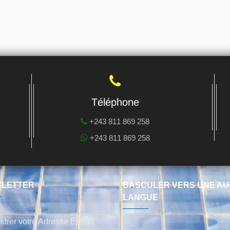
Téléphone
+243 811 869 258
+243 811 869 258
LETTER
BASCULER VERS UNE AU
LANGUE
strer votre Adresse E-mail