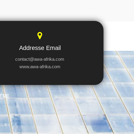
Addresse Email
contact@awa-afrika.com
www.awa-afrika.com
TRE
autre