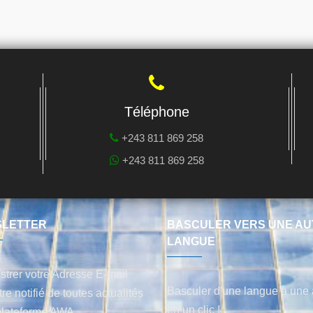
Téléphone
+243 811 869 258
+243 811 869 258
LETTER
BASCULER VERS UNE AU
LANGUE
strer votre Adresse E-mail
Basculer d'une langue à une 
tre notifié de toutes actualités
en un clic !
plateforme AWA