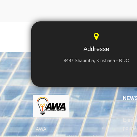
Addresse
8497 Shaumba, Kinshasa - RDC
NEWS
Enregi
pour ê
AWA
de la 