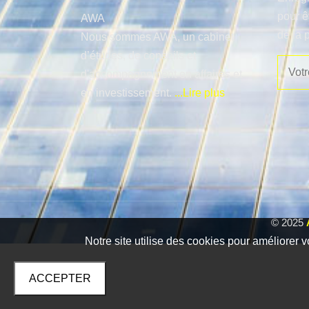
pour ê
AWA
de la 
Nous sommes AWA, un cabinet
d’études, de conseils et
d'accompagnement en affaires et
en investissement.
...Lire plus
© 2025
Notre site utilise des cookies pour améliorer v
ACCEPTER