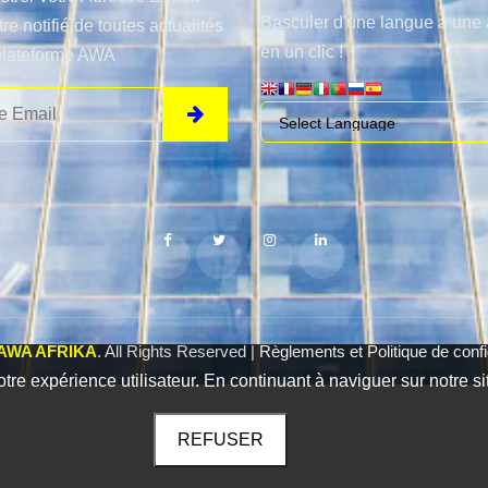
Basculer d'une langue à une 
tre notifié de toutes actualités
en un clic !
plateforme AWA
AWA AFRIKA
. All Rights Reserved |
Règlements et Politique de confid
otre expérience utilisateur. En continuant à naviguer sur notre si
REFUSER