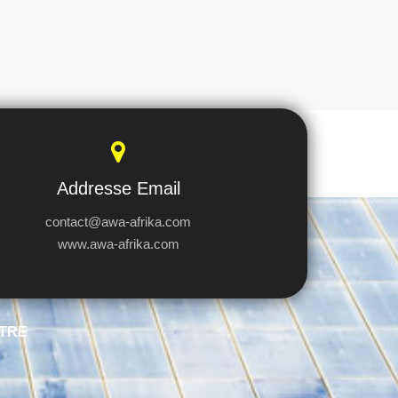
Addresse Email
contact@awa-afrika.com
www.awa-afrika.com
TRE