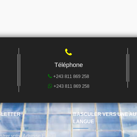
Téléphone
+243 811 869 258
+243 811 869 258
LETTER
BASCULER VERS UNE AU
LANGUE
strer votre Adresse E-mail