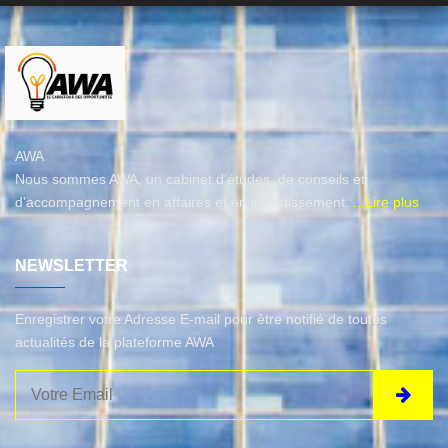
AWA
Nous sommes AWA, un cabinet d’études, de conseils et
d'accompagnement en affaires et en investissement.
...Lire plus
NEWSLETTER
Enregistrer votre Adresse E-mail pour être notifié de toutes
actualités de la plateforme AWA