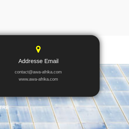
Addresse Email
contact@awa-afrika.com
www.awa-afrika.com
TRE