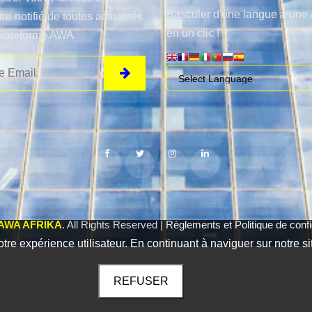
Basculer d'une langue à une 
tre notifié de toutes actualités
en un clic !
plateforme AWA
AWA AFRIKA
. All Rights Reserved |
Règlements et Politique de confid
otre expérience utilisateur. En continuant à naviguer sur notre si
REFUSER