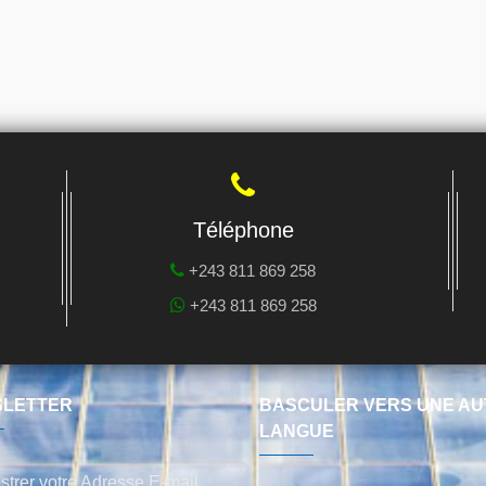
Téléphone
+243 811 869 258
+243 811 869 258
LETTER
BASCULER VERS UNE AU
LANGUE
strer votre Adresse E-mail