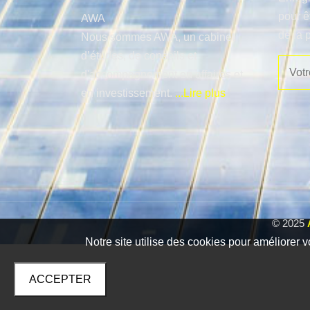
pour ê
AWA
de la 
Nous sommes AWA, un cabinet
d’études, de conseils et
d'accompagnement en affaires et
en investissement.
...Lire plus
© 2025
Notre site utilise des cookies pour améliorer v
ACCEPTER