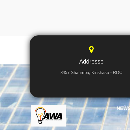
Addresse
8497 Shaumba, Kinshasa - RDC
NEWS
Enregi