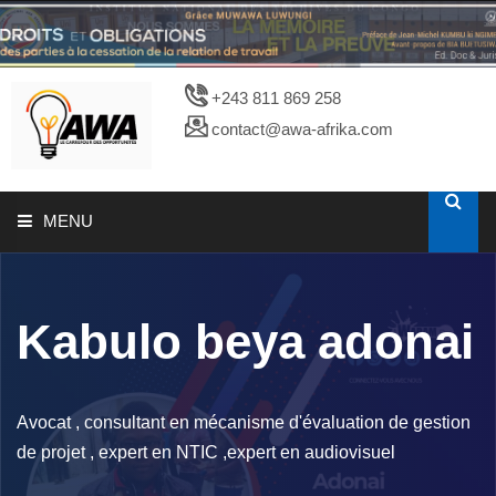
+243 811 869 258
contact@awa-afrika.com
MENU
A PROPOS
Kabulo beya adonai
CATALOGUES
PHOTOTHEQUE
Avocat , consultant en mécanisme d'évaluation de gestion
de projet , expert en NTIC ,expert en audiovisuel