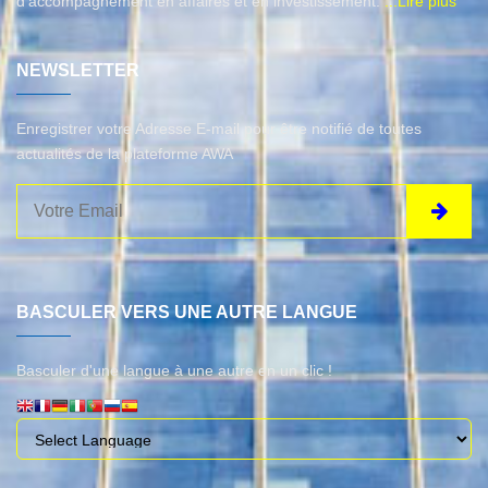
d'accompagnement en affaires et en investissement.
...Lire plus
NEWSLETTER
Enregistrer votre Adresse E-mail pour être notifié de toutes
actualités de la plateforme AWA
BASCULER VERS UNE AUTRE LANGUE
Basculer d'une langue à une autre en un clic !