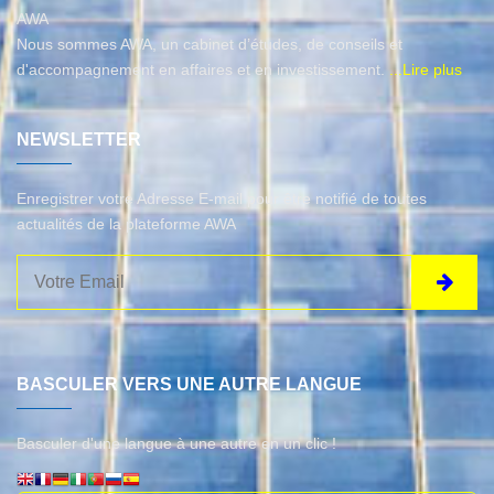
AWA
Nous sommes AWA, un cabinet d’études, de conseils et
d'accompagnement en affaires et en investissement.
...Lire plus
NEWSLETTER
Enregistrer votre Adresse E-mail pour être notifié de toutes
actualités de la plateforme AWA
BASCULER VERS UNE AUTRE LANGUE
Basculer d'une langue à une autre en un clic !