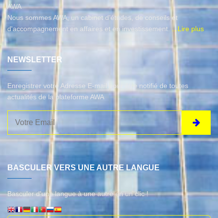
AWA
Nous sommes AWA, un cabinet d’études, de conseils et
d'accompagnement en affaires et en investissement.
...Lire plus
NEWSLETTER
Enregistrer votre Adresse E-mail pour être notifié de toutes
actualités de la plateforme AWA
BASCULER VERS UNE AUTRE LANGUE
Basculer d'une langue à une autre en un clic !