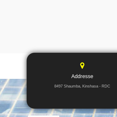
Addresse
8497 Shaumba, Kinshasa - RDC