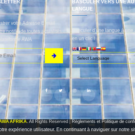
LETTER
BASCULER VERS UNE AU
LANGUE
strer votre Adresse E-mail
Basculer d'une langue à une 
tre notifié de toutes actualités
en un clic !
plateforme AWA
AWA AFRIKA
. All Rights Reserved |
Règlements et Politique de confid
otre expérience utilisateur. En continuant à naviguer sur notre si