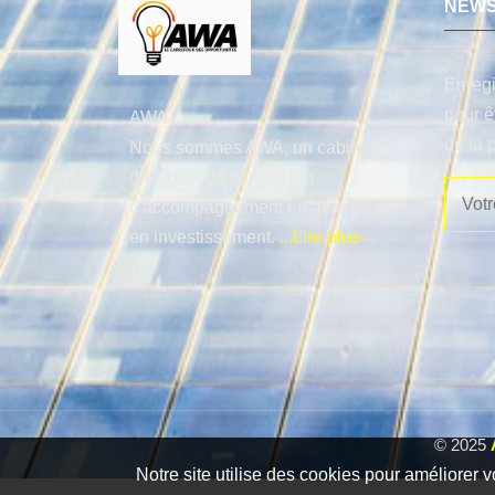
NEWS
Enregi
pour ê
AWA
de la 
Nous sommes AWA, un cabinet
d’études, de conseils et
d'accompagnement en affaires et
en investissement.
...Lire plus
© 2025
Notre site utilise des cookies pour améliorer v