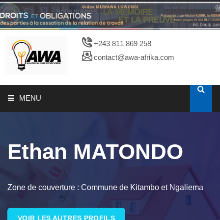
+243 811 869 258
contact@awa-afrika.com
MENU
A PROPOS
Ethan MATONDO
CATALOGUES
PHOTOTHEQUE
Zone de couverture : Commune de Kitambo et Ngaliema
VOIR LES AUTRES PROFILS