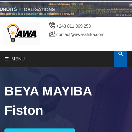
+243 811 869 258
contact@awa-afrika.com
MENU
A PROPOS
BEYA MAYIBA
CATALOGUES
Fiston
PHOTOTHEQUE