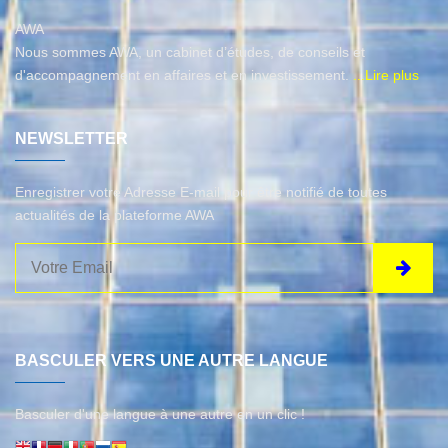
AWA
Nous sommes AWA, un cabinet d’études, de conseils et
d'accompagnement en affaires et en investissement.
...Lire plus
NEWSLETTER
Enregistrer votre Adresse E-mail pour être notifié de toutes
actualités de la plateforme AWA
BASCULER VERS UNE AUTRE LANGUE
Basculer d'une langue à une autre en un clic !