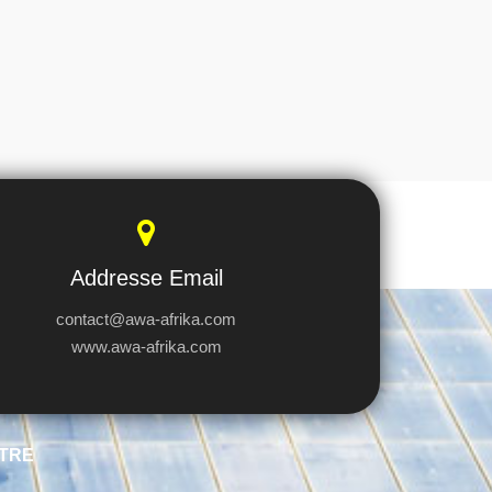
Addresse Email
contact@awa-afrika.com
www.awa-afrika.com
TRE