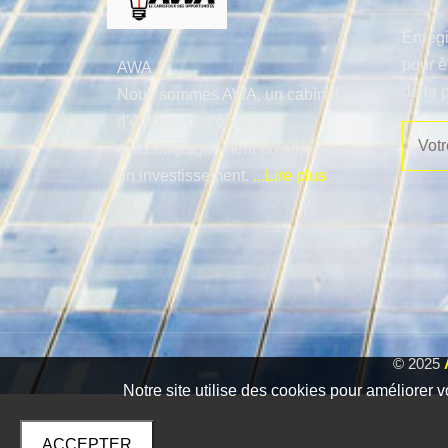
Enregi
pour ê
AWA
de la 
Nous sommes AWA, un cabinet
d’études, de conseils et
d'accompagnement en affaires et
en investissement.
...Lire plus
© 2025
Notre site utilise des cookies pour améliorer v
ACCEPTER