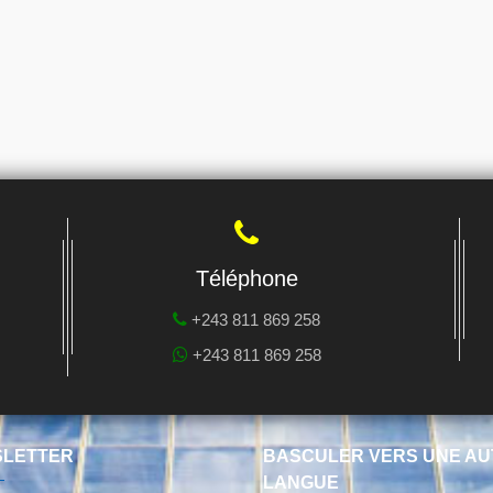
Téléphone
+243 811 869 258
+243 811 869 258
LETTER
BASCULER VERS UNE AU
LANGUE