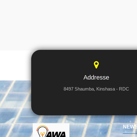
Addresse
8497 Shaumba, Kinshasa - RDC
NEWS