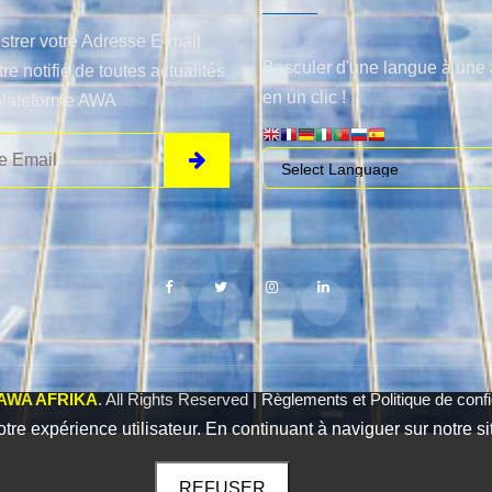
strer votre Adresse E-mail
Basculer d'une langue à une 
tre notifié de toutes actualités
en un clic !
plateforme AWA
AWA AFRIKA
. All Rights Reserved |
Règlements et Politique de confid
otre expérience utilisateur. En continuant à naviguer sur notre si
REFUSER