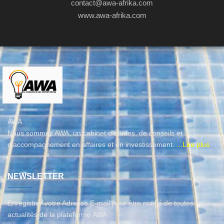
contact@awa-afrika.com
www.awa-afrika.com
AWA
Nous sommes AWA, un cabinet d’études, de conseils et
d'accompagnement en affaires et en investissement.
...Lire plus
NEWSLETTER
Enregistrer votre Adresse E-mail pour être notifié de toutes
actualités de la plateforme AWA