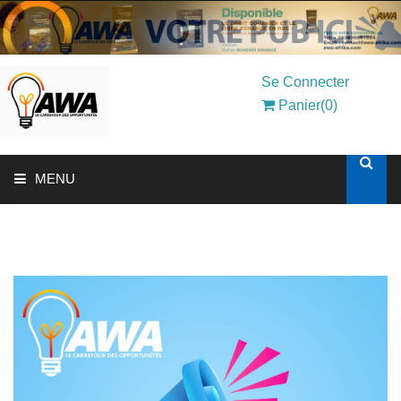
Se Connecter
Panier(0)
MENU
ACCUEIL
SOLUTIONS AUX ENTREPRISES
MON COMPTE
AWASHOP