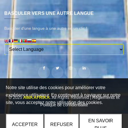
BASCULER VERS UNE AUTRE LANGUE
Basculer d'une langue à une autre en un clic !
Notre site utilise des cookies pour améliorer votre
expérience utilisateur. En continuant à naviguer sur notre
© 2025
AWA AFRIKA
. All Rights Reserved |
Règlements et
site, vous acceptez notre utilisation des cookies.
Politique de confidentialité
EN SAVOIR
ACCEPTER
REFUSER