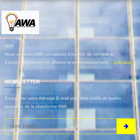
AWA
Nous sommes AWA, un cabinet d’études, de conseils et
d'accompagnement en affaires et en investissement.
...Lire plus
NEWSLETTER
Enregistrer votre Adresse E-mail pour être notifié de toutes
actualités de la plateforme AWA